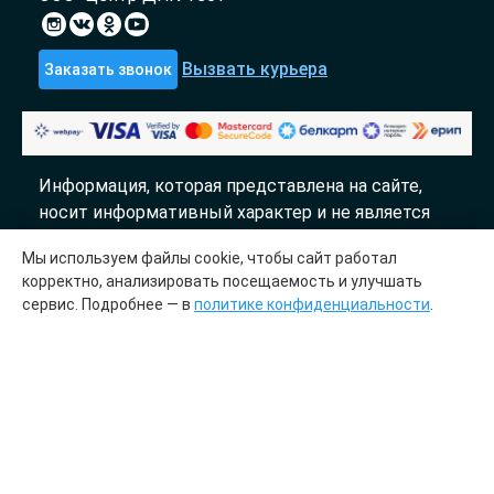
Вызвать курьера
Заказать звонок
Информация, которая представлена на сайте,
носит информативный характер и не является
публичной офертой.
Мы используем файлы cookie, чтобы сайт работал
«DTL» 2017-2026
корректно, анализировать посещаемость и улучшать
сервис. Подробнее — в
политике конфиденциальности
.
Молекулярно генетический центр «ДТЛ»
сотрудничает с лабораториями «InLab genetics»
Медицинская лицензия № ЛО41-01148-
78/00644845 от 23.03.2023
ООО «Центр ДНК тест», УИП 193700536.
Зарегистрировано 27 июля 2023 года в Отделе