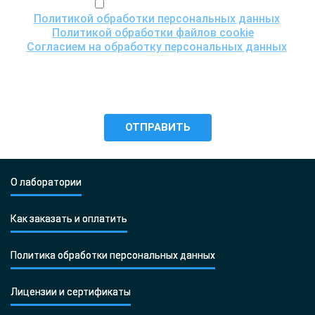
Я ознакомился(ась) с
Политикой обработки персональных данных
,
Политикой обработки файлов cookie
и
Согласием на обработку персональных данных
,
понимаю цели обработки моих персональных данных,
включая возможность их трансграничной передачи
для проведения исследования, и даю согласие ООО
«Центр ДНК тест» на их обработку.
О лаборатории
Как заказать и оплатить
Политика обработки персональных данных
Лицензии и сертификаты