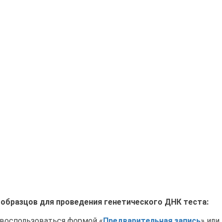
образцов для проведения генетического ДНК теста:
 воспользоваться формой «
Предварительная запись
» или