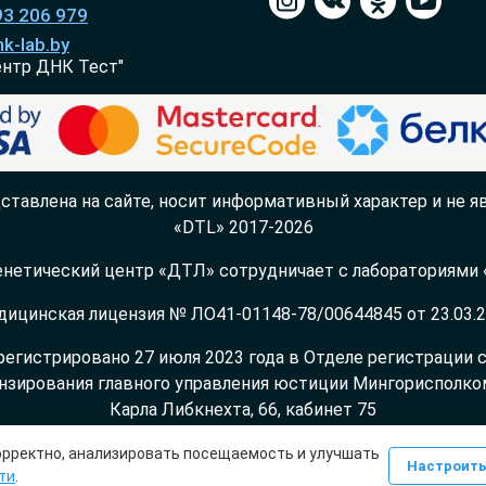
93 206 979
k-lab.by
ентр ДНК Тест"
ставлена на сайте, носит информативный характер и не яв
«DTL» 2017-2026
нетический центр «ДТЛ» сотрудничает с лабораториями «
ицинская лицензия № ЛО41-01148-78/00644845 от 23.03.
регистрировано 27 июля 2023 года в Отделе регистрации
нзирования главного управления юстиции Мингорисполкома,
Карла Либкнехта, 66, кабинет 75
Настройки cookie
корректно, анализировать посещаемость и улучшать
Настроит
ти
.