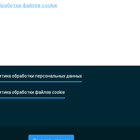
работки файлов cookie
и
х, включая возможность их трансграничной
» на их обработку.
итика обработки персональных данных
итика обработки файлов cookie