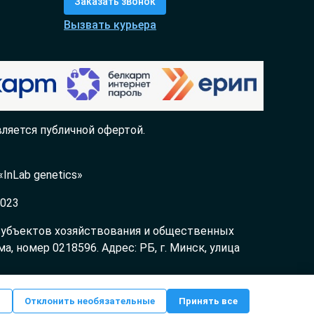
Заказать звонок
Вызвать курьера
ляется публичной офертой.
InLab genetics»
2023
 субъектов хозяйствования и общественных
 номер 0218596. Адрес: РБ, г. Минск, улица
ь
Отклонить необязательные
Принять все