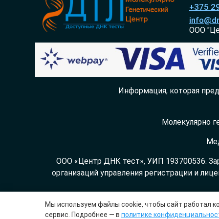
+375 2
info@dn
ООО "Ц
Информация, которая пред
Молекулярно ге
Мед
ООО «Центр ДНК тест», УИП 193700536. За
организаций управления регистрации и лице
Мы используем файлы cookie, чтобы сайт работал 
сервис. Подробнее — в
политике конфиденциальнос