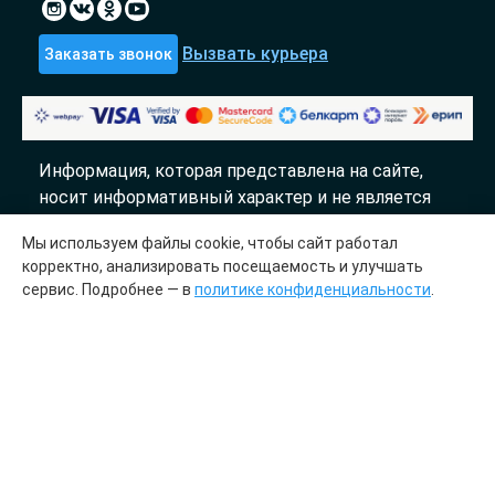
Вызвать курьера
Заказать звонок
Информация, которая представлена на сайте,
носит информативный характер и не является
публичной офертой.
Мы используем файлы cookie, чтобы сайт работал
«DTL» 2017-2026
корректно, анализировать посещаемость и улучшать
сервис. Подробнее — в
политике конфиденциальности
.
Молекулярно генетический центр «ДТЛ»
сотрудничает с лабораториями «InLab genetics»
Медицинская лицензия № ЛО41-01148-
78/00644845 от 23.03.2023
ООО «Центр ДНК тест», УИП 193700536.
Зарегистрировано 27 июля 2023 года в Отделе
регистрации субъектов хозяйствования и