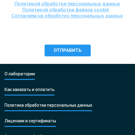
Политикой обработки персональных данных
,
Политикой обработки файлов cookie
и
Согласием на обработку персональных данных
,
понимаю цели обработки моих персональных данных,
включая возможность их трансграничной передачи
для проведения исследования, и даю согласие ООО
«Центр ДНК тест» на их обработку.
О лаборатории
Как заказать и оплатить
Политика обработки персональных данных
Лицензии и сертификаты